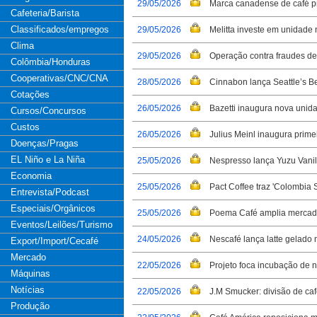
29/05/2026
Marca canadense de café pr
Cafeteria/Barista
Classificados/empregos
29/05/2026
Melitta investe em unidade
Clima
29/05/2026
Operação contra fraudes d
Colômbia/Honduras
Cooperativas/CNC/CNA
28/05/2026
Cinnabon lança Seattle’s B
Cotações
26/05/2026
Bazetti inaugura nova unid
Cursos/Concursos
Custos
26/05/2026
Julius Meinl inaugura prime
Doenças/Pragas
EL Niño e La Niña
25/05/2026
Nespresso lança Yuzu Vanill
Economia
25/05/2026
Pact Coffee traz 'Colombia 
Entrevista/Podcast
Especiais/Orgânicos
25/05/2026
Poema Café amplia mercad
Eventos/Leilões/Turismo
24/05/2026
Nescafé lança latte gelado
Export/Import/Cecafé
Mercado
22/05/2026
Projeto foca incubação de n
Máquinas
Notícias
22/05/2026
J.M Smucker: divisão de c
Produção