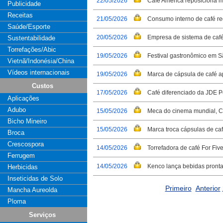
22/05/2026
Café América reposiciona 
Publicidade
Receitas
21/05/2026
Consumo interno de café reg
Saúde/Esporte
20/05/2026
Empresa de sistema de café 
Sustentabilidade
Torrefações/Abic
19/05/2026
Festival gastronômico em S
Vietnã/Indonésia/China
Vídeos internacionais
19/05/2026
Marca de cápsula de café a
Custos
17/05/2026
Café diferenciado da JDE P
Aplicações
Adubo
15/05/2026
Meca do cinema mundial, C
Bicho Mineiro
15/05/2026
Marca troca cápsulas de caf
Broca
Crescospora
14/05/2026
Torrefadora de café For Fi
Ferrugem
14/05/2026
Kenco lança bebidas pronta
Herbicidas
Inseticidas de Solo
Primeiro
Anterior
Mancha Aureolda
Ploma
Serviços