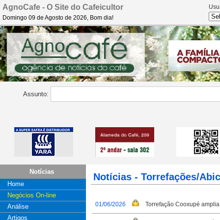
AgnoCafe - O Site do Cafeicultor
Usu
Domingo 09 de Agosto de 2026, Bom dia!
Assunto:
Notícias
Notícias - Torrefações/Abi
Home
Negócios On-line
01/06/2026
Torrefação Cooxupé amplia 
Análise
Artigos