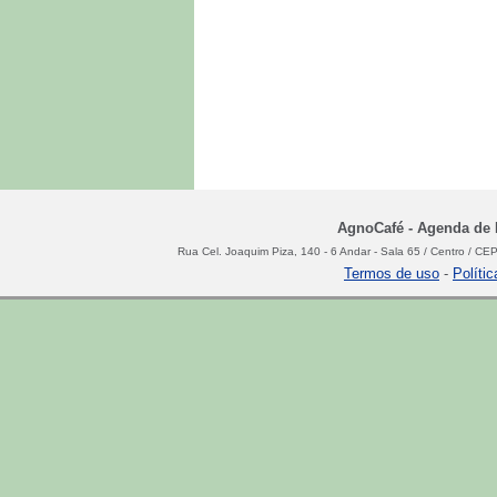
AgnoCafé - Agenda de N
Rua Cel. Joaquim Piza, 140 - 6 Andar - Sala 65 / Centro / C
Termos de uso
-
Políti