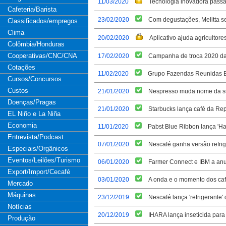
11/03/2020
Tecnologia inovadora passa
Cafeteria/Barista
23/02/2020
Com degustações, Melitta s
Classificados/empregos
Clima
20/02/2020
Aplicativo ajuda agricultore
Colômbia/Honduras
Cooperativas/CNC/CNA
17/02/2020
Campanha de troca 2020 da
Cotações
11/02/2020
Grupo Fazendas Reunidas Bel
Cursos/Concursos
Custos
21/01/2020
Nespresso muda nome da su
Doenças/Pragas
21/01/2020
Starbucks lança café da Re
EL Niño e La Niña
Economia
11/01/2020
Pabst Blue Ribbon lança 'H
Entrevista/Podcast
07/01/2020
Nescafé ganha versão refrige
Especiais/Orgânicos
Eventos/Leilões/Turismo
06/01/2020
Farmer Connect e IBM a anu
Export/Import/Cecafé
03/01/2020
A onda e o momento dos caf
Mercado
Máquinas
23/12/2019
Nescafé lança 'refrigerante' 
Notícias
20/12/2019
IHARA lança inseticida para 
Produção