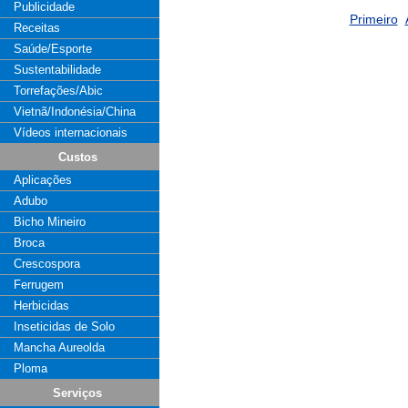
Publicidade
Primeiro
Receitas
Saúde/Esporte
Sustentabilidade
Torrefações/Abic
Vietnã/Indonésia/China
Vídeos internacionais
Custos
Aplicações
Adubo
Bicho Mineiro
Broca
Crescospora
Ferrugem
Herbicidas
Inseticidas de Solo
Mancha Aureolda
Ploma
Serviços