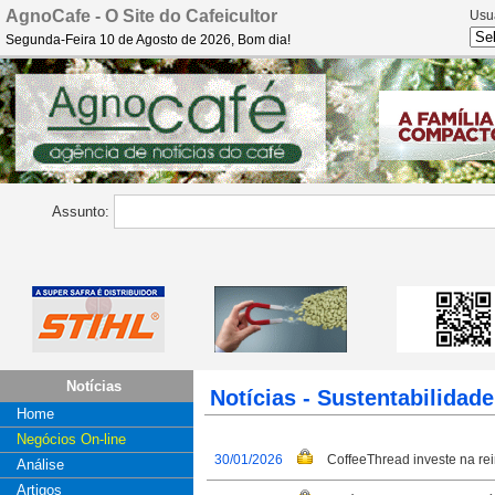
AgnoCafe - O Site do Cafeicultor
Usu
Segunda-Feira 10 de Agosto de 2026, Bom dia!
Assunto:
Notícias
Notícias - Sustentabilidade
Home
Negócios On-line
30/01/2026
CoffeeThread investe na re
Análise
Artigos