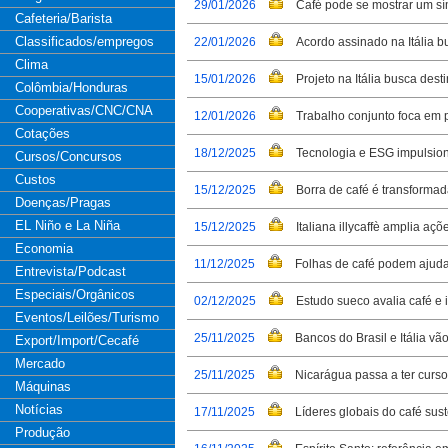
29/01/2026
Café pode se mostrar um sí
Cafeteria/Barista
Classificados/empregos
22/01/2026
Acordo assinado na Itália b
Clima
15/01/2026
Projeto na Itália busca des
Colômbia/Honduras
Cooperativas/CNC/CNA
12/01/2026
Trabalho conjunto foca em 
Cotações
18/12/2025
Tecnologia e ESG impulsion
Cursos/Concursos
Custos
15/12/2025
Borra de café é transforma
Doenças/Pragas
EL Niño e La Niña
15/12/2025
Italiana illycaffè amplia a
Economia
11/12/2025
Folhas de café podem ajudar
Entrevista/Podcast
Especiais/Orgânicos
02/12/2025
Estudo sueco avalia café e 
Eventos/Leilões/Turismo
25/11/2025
Bancos do Brasil e Itália vã
Export/Import/Cecafé
Mercado
25/11/2025
Nicarágua passa a ter curso
Máquinas
Notícias
17/11/2025
Líderes globais do café sust
Produção