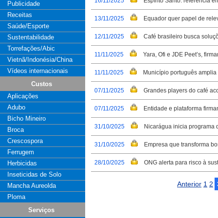
16/11/2025
Espírito Santo: referência e
Publicidade
Receitas
13/11/2025
Equador quer papel de relev
Saúde/Esporte
12/11/2025
Café brasileiro busca soluç
Sustentabilidade
Torrefações/Abic
11/11/2025
Yara, Ofi e JDE Peet’s, fir
Vietnã/Indonésia/China
Vídeos internacionais
11/11/2025
Município português amplia 
Custos
07/11/2025
Grandes players do café ac
Aplicações
Adubo
07/11/2025
Entidade e plataforma firma
Bicho Mineiro
31/10/2025
Nicarágua inicia programa d
Broca
Crescospora
31/10/2025
Empresa que transforma bor
Ferrugem
28/10/2025
ONG alerta para risco à sus
Herbicidas
Inseticidas de Solo
Anterior
1
2
Mancha Aureolda
Ploma
Serviços