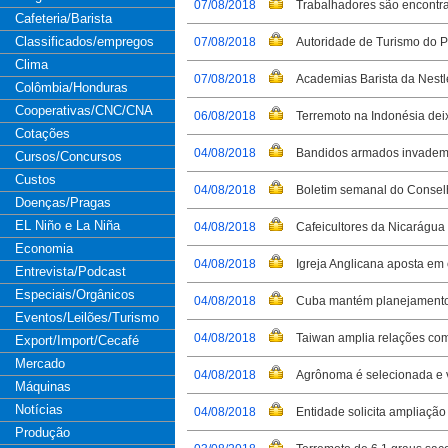
07/08/2018
Trabalhadores são encontr
Cafeteria/Barista
Classificados/empregos
07/08/2018
Autoridade de Turismo do Pa
Clima
07/08/2018
Academias Barista da Nestl
Colômbia/Honduras
Cooperativas/CNC/CNA
06/08/2018
Terremoto na Indonésia dei
Cotações
04/08/2018
Bandidos armados invadem 
Cursos/Concursos
Custos
04/08/2018
Boletim semanal do Consel
Doenças/Pragas
EL Niño e La Niña
04/08/2018
Cafeicultores da Nicarágu
Economia
04/08/2018
Igreja Anglicana aposta em c
Entrevista/Podcast
Especiais/Orgânicos
04/08/2018
Cuba mantém planejamento 
Eventos/Leilões/Turismo
04/08/2018
Taiwan amplia relações com 
Export/Import/Cecafé
Mercado
04/08/2018
Agrônoma é selecionada e va
Máquinas
Notícias
04/08/2018
Entidade solicita ampliação
Produção