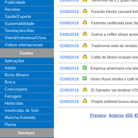
03/08/2018
Terremoto de 6,1 graus sac
Publicidade
Receitas
03/08/2018
Furacão Hector causará for
Saúde/Esporte
03/08/2018
Fazenda certificada pela St
Sustentabilidade
Torrefações/Abic
03/08/2018
Guerra a coffee shops ace
Vietnã/Indonésia/China
Vídeos internacionais
02/08/2018
Tradicional rede de vendas a
Custos
02/08/2018
Cafés do Brasil ocupam áre
Aplicações
Adubo
02/08/2018
Empresa americana cria lata
Bicho Mineiro
02/08/2018
Globo Rural mostra o café 
Broca
Crescospora
02/08/2018
El Salvador vai destinar U
Ferrugem
02/08/2018
Projeto editorial busca res
Herbicidas
Inseticidas de Solo
Primeiro
Anterior
456
4
Mancha Aureolda
Ploma
Serviços