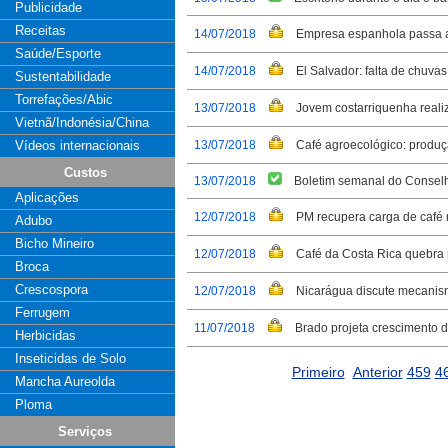
Publicidade
Receitas
14/07/2018
Empresa espanhola passa a
Saúde/Esporte
14/07/2018
El Salvador: falta de chuv
Sustentabilidade
Torrefações/Abic
13/07/2018
Jovem costarriquenha reali
Vietnã/Indonésia/China
Vídeos internacionais
13/07/2018
Café agroecológico: produç
Custos
13/07/2018
Boletim semanal do Consel
Aplicações
12/07/2018
PM recupera carga de café 
Adubo
Bicho Mineiro
12/07/2018
Café da Costa Rica quebra 
Broca
Crescospora
12/07/2018
Nicarágua discute mecanism
Ferrugem
11/07/2018
Brado projeta crescimento 
Herbicidas
Inseticidas de Solo
Primeiro
Anterior
459
4
Mancha Aureolda
Ploma
Serviços