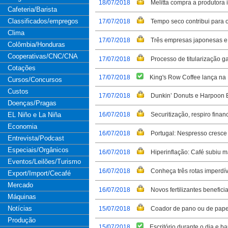
18/07/2018
Melitta compra a produtora i
Cafeteria/Barista
Classificados/empregos
17/07/2018
Tempo seco contribui para o
Clima
17/07/2018
Três empresas japonesas e
Colômbia/Honduras
Cooperativas/CNC/CNA
17/07/2018
Processo de titularização g
Cotações
17/07/2018
King's Row Coffee lança na N
Cursos/Concursos
Custos
17/07/2018
Dunkin’ Donuts e Harpoon B
Doenças/Pragas
EL Niño e La Niña
16/07/2018
Securitização, respiro finan
Economia
16/07/2018
Portugal: Nespresso cresc
Entrevista/Podcast
Especiais/Orgânicos
16/07/2018
Hiperinflação: Café subiu 
Eventos/Leilões/Turismo
16/07/2018
Conheça três rotas imperdí
Export/Import/Cecafé
Mercado
16/07/2018
Novos fertilizantes benefic
Máquinas
Notícias
15/07/2018
Coador de pano ou de pape
Produção
15/07/2018
Escritório durante o dia e b