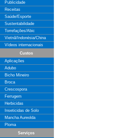
Publicidade
Receitas
Saúde/Esporte
Sustentabilidade
Torrefações/Abic
Vietnã/Indonésia/China
Vídeos internacionais
Custos
Aplicações
Adubo
Bicho Mineiro
Broca
Crescospora
Ferrugem
Herbicidas
Inseticidas de Solo
Mancha Aureolda
Ploma
Serviços