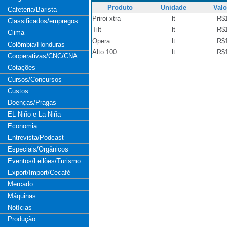
Produto
Unidade
Valo
Cafeteria/Barista
Priroi xtra
lt
R$
Classificados/empregos
Tilt
lt
R$
Clima
Opera
lt
R$
Colômbia/Honduras
Alto 100
lt
R$
Cooperativas/CNC/CNA
Cotações
Cursos/Concursos
Custos
Doenças/Pragas
EL Niño e La Niña
Economia
Entrevista/Podcast
Especiais/Orgânicos
Eventos/Leilões/Turismo
Export/Import/Cecafé
Mercado
Máquinas
Notícias
Produção