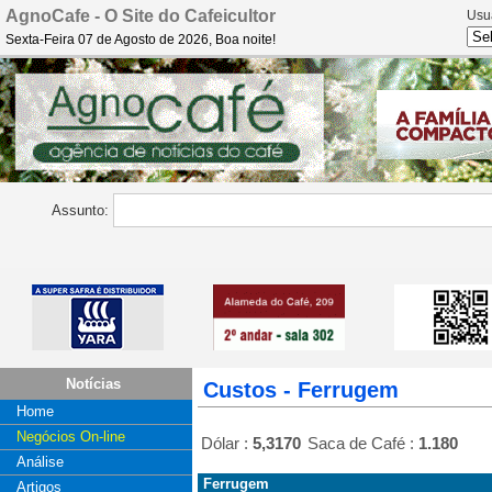
AgnoCafe - O Site do Cafeicultor
Usu
Sexta-Feira 07 de Agosto de 2026, Boa noite!
Assunto:
Notícias
Custos - Ferrugem
Home
Negócios On-line
Dólar :
5,3170
Saca de Café :
1.180
Análise
Ferrugem
Artigos